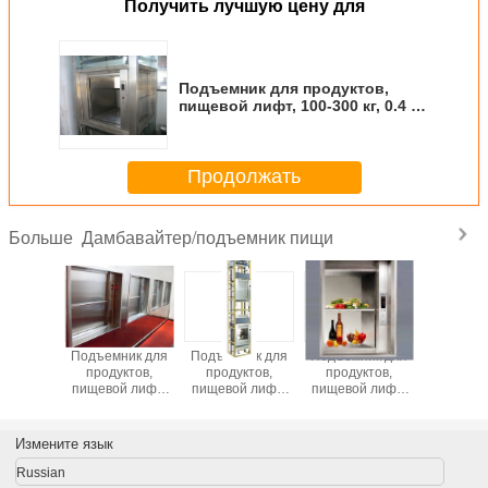
Получить лучшую цену для
Подъемник для продуктов,
пищевой лифт, 100-300 кг, 0.4 м/
с
Продолжать
Дамбавайтер/подъемник пищи
Больше
Подъемник для
Подъемник для
Подъемник для
Подъемн
продуктов,
продуктов,
продуктов,
продук
пищевой лифт,
пищевой лифт,
пищевой лифт,
пищевой
100-300 кг, 0.4 м/с
100-300 кг, 0.4 м/с
100-300 кг, 0.4 м/с
100-300 кг,
Измените язык
Russian