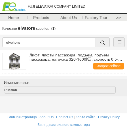
FUJI ELEVATOR COMPANY LIMITED
Home
Products
About Us
Factory Tour
>>
elvators
Качество
supplier.
(1)
Лифт, лифты пассажира, подъем, подъем
пассажира, нагрузка 320-1600KG, скорость 0.5-
2.5m/s
Запрос сейчас
Измените язык
Russian
Главная страница
|
About Us
|
Contact Us
|
Карта сайта
|
Privacy Policy
Взгляд настольного компьютера